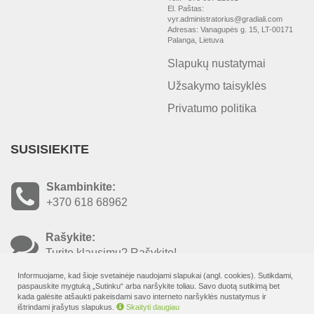
El. Paštas:
vyr.administratorius@gradiali.com
Adresas: Vanagupės g. 15, LT-00171
Palanga, Lietuva
Slapukų nustatymai
Užsakymo taisyklės
Privatumo politika
SUSISIEKITE
Skambinkite:
+370 618 68962
Rašykite:
Turite klausimų? Rašykite!
Informuojame, kad šioje svetainėje naudojami slapukai (angl. cookies). Sutikdami,
paspauskite mygtuką „Sutinku“ arba naršykite toliau. Savo duotą sutikimą bet
kada galėsite atšaukti pakeisdami savo interneto naršyklės nustatymus ir
ištrindami įrašytus slapukus.
Skaityti daugiau