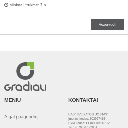
Minimali trukmė: 7 n.
Rezervuoti
MENIU
KONTAKTAI
UAB “SVEIKATOS UOSTAS”
Atgal į pagrindinį
Įmonės kodas: 303997416
PVM kodas: LT100009311612
Tel.: +370 667 22801